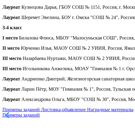
Лауреат
Кузнецова Дарья, ГБОУ СОШ № 1151, Россия, г. Москва
Лауреат
Шеремет Эвелина, БОУ г. Омска "СОШ № 24", Россия, О
3-4 класс
I место
Билалова Флюса, МБОУ "Малосуньская СОШ", Россия, Р
II место
Юрченко Илья, МАОУ СОШ № 2 УИИЯ, Россия, Ямало-Н
III место
Назарбаева Нуртажи, МАОУ СОШ № 2 УИИЯ, Россия, 
III место
Игольникова Анжелика, МОАУ "Гимназия № 1 г. Орска"
Лауреат
Андриенко Дмитрий, Железногорская санаторная школа-
Лауреат
Ларин Пётр, МОУ "Гимназия № 1", Россия, Тульская об
Лауреат
Александрова Ольга, МБОУ "СОШ № 30", Россия, Моско
Примеры заданий
Листовка-объявление
Наградные материалы
Примеры заданий