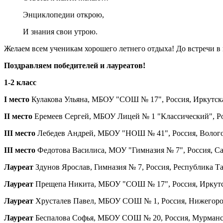
Энциклопедии открою,
И знания свои утрою.
Желаем всем ученикам хорошего летнего отдыха! До встречи в
Поздравляем победителей и лауреатов!
1-2 класс
I место
Кулакова Ульяна, МБОУ "СОШ № 17", Россия, Иркутская 
II место
Еремеев Сергей, МБОУ Лицей № 1 "Классический", Росс
III место
Лебедев Андрей, МБОУ "НОШ № 41", Россия, Вологодс
III место
Федотова Василиса, МОУ "Гимназия № 7", Россия, Сара
Лауреат
Здунов Ярослав, Гимназия № 7, Россия, Республика Тат
Лауреат
Прещепа Никита, МБОУ "СОШ № 17", Россия, Иркутская
Лауреат
Хрусталев Павел, МБОУ СОШ № 1, Россия, Нижегородск
Лауреат
Беспалова Софья, МБОУ СОШ № 20, Россия, Мурманска