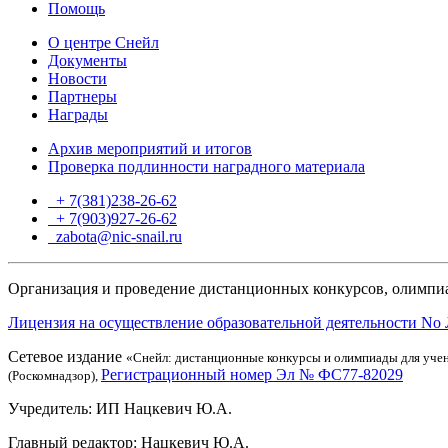
Помощь
О центре Снейл
Документы
Новости
Партнеры
Награды
Архив мероприятий и итогов
Проверка подлинности наградного материала
+ 7(381)238-26-62
+ 7(903)927-26-62
ТГ
zabota@nic-snail.ru
Организация и проведение дистанционных конкурсов, олимпиа
Лицензия на осуществление образовательной деятельности No 
Сетевое издание
«Снейл: дистанционные конкурсы и олимпиады для учен
Регистрационный номер Эл № ФС77-82029
(Роскомнадзор),
Учредитель: ИП Нацкевич Ю.А.
Главный редактор: Нацкевич Ю.А.