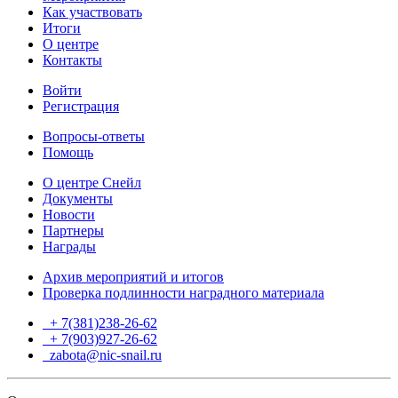
Как участвовать
Итоги
О центре
Контакты
Войти
Регистрация
Вопросы-ответы
Помощь
О центре Снейл
Документы
Новости
Партнеры
Награды
Архив мероприятий и итогов
Проверка подлинности наградного материала
+ 7(381)238-26-62
+ 7(903)927-26-62
ТГ
zabota@nic-snail.ru