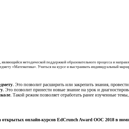
а, являющийся методической поддержкой образовательного процесса и напра
едмету «Математика». Учиться на курсе и выстраивать индивидуальный марш
едмету
. Это позволит расширить или закрепить знания, провест
ту
. Это позволит принести новые знание на урок и диагностиро
школе
. Такой режим позволяет отработать ранее изученные темы
а открытых онлайн-курсов EdCrunch Award OOC 2018 в но