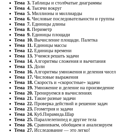
Тема 3.
Таблицы и столбчатые диаграммы
Тема 4.
Тысячи вокруг
Тема 5.
Миллионы и миллиарды
Тема 6.
Числовые последовательности и группы
Тема 7.
Единицы длины
Тема 8.
Периметр
Тема 9.
Единицы площади
Тема 10.
Вычисление площади. Палетка
Тема 11.
Единицы массы
Тема 12.
Единицы времени
Тема 13.
Учимся решать задачи
Тема 14.
Алгоритмы сложения и вычитания
Тема 15.
Доли
Тема 16.
Алгоритмы умножения и деления чисел
Тема 17.
Числовые выражения
Тема 18.
Скорость и «скоростные» задачи
Тема 19.
Умножение и деление на произведение
Тема 20.
Тренируемся в вычислениях
Тема 21.
Такие разные задачи
Тема 22.
Проверка действий и решение задач
Тема 23.
Геометрия и задачи
Тема 24.
Куб.Пирамида.Шар
Тема 25.
Параллелепипед и другие тела
Тема 26.
Сравниваем, обобщаем и анализируем
Тема 27.
Исследование — это легко!