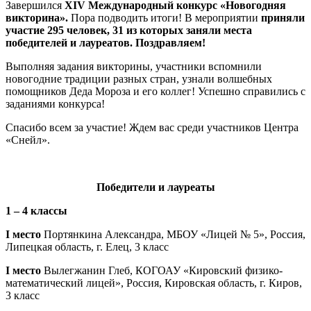
Завершился
XIV
Международный конкурс «Новогодняя
викторина».
Пора подводить итоги! В мероприятии
приняли
участие 295 человек, 31 из которых заняли места
победителей и лауреатов. Поздравляем!
Выполняя задания викторины, участники вспомнили
новогодние традиции разных стран, узнали волшебных
помощников Деда Мороза и его коллег! Успешно справились с
заданиями конкурса!
Спасибо всем за участие! Ждем вас среди участников Центра
«Снейл».
Победит
ели
и лауреат
ы
1 – 4 классы
I место
Портянкина Александра, МБОУ «Лицей № 5», Россия,
Липецкая область, г. Елец, 3 класс
I место
Вылегжанин Глеб, КОГОАУ «Кировский физико-
математический лицей», Россия, Кировская область, г. Киров,
3 класс