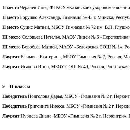
I
I
место
Черанев Илья, ФГКОУ «Казанское суворовское военное 
I
I
место
Борушко Александр, Гимназия № 43 г. Минска, Республи
I
I
место
Суцис Матвей, МБОУ Гимназия № 72 им. В.П. Глушко, Р
I
II
место
Соловьева Наталья, МАОУ Лицей № 6 «Перспектива», Р
I
II
место
Воробьёв Матвей, МАОУ «Белоярская СОШ № 1», Россия
Лауреат
Ефимова Екатерина, МБОУ Гимназия № 7, Россия, Моско
Лауреат
Исакова Инна, МБОУ СОШ № 49, Россия, Ростовская об
9 – 11 классы
Победитель
Подголова Дарья, МБОУ «Гимназия № 2 г. Нерюнгри
Победитель
Григоните Инесса, МБОУ «Гимназия № 2 г. Нерюнгр
Лауреат
Нуриева Диана, МБОУ «Гимназия № 2 г. Нерюнгри», Ро