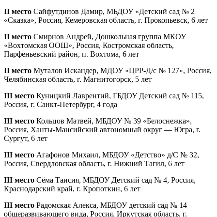
II место
Сайфутдинов Дамир, МБДОУ «Детский сад № 2
«Сказка», Россия, Кемеровская область, г. Прокопьевск, 6 лет
II место
Смирнов Андрей, Дошкольная группа МКОУ
«Вохтомская ООШ», Россия, Костромская область,
Парфеньевский район, п. Вохтома, 6 лет
II место
Муталов Искандер, МДОУ «ЦРР-Д/с № 127», Россия,
Челябинская область, г. Магнитогорск, 5 лет
III место
Куницкий Лаврентий, ГБДОУ Детский сад № 115,
Россия, г. Санкт-Петербург, 4 года
III место
Кольцов Матвей, МБДОУ № 39 «Белоснежка»,
Россия, Ханты-Мансийский автономный округ — Югра, г.
Сургут, 6 лет
III место
Агафонов Михаил, МБДОУ «Детство» д/С № 32,
Россия, Свердловская область, г. Нижний Тагил, 6 лет
III место
Сёма Таисия, МБДОУ Детский сад № 4, Россия,
Краснодарский край, г. Кропоткин, 6 лет
III место
Радомская Алекса, МБДОУ детский сад № 14
общеразвивающего вида, Россия, Иркутская область, г.