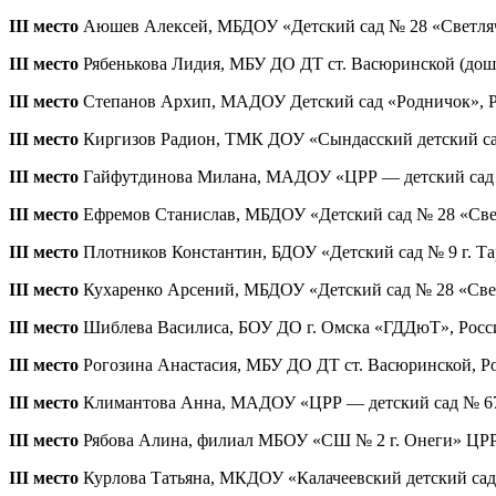
III место
Аюшев Алексей, МБДОУ «Детский сад № 28 «Светлячок»
III место
Рябенькова Лидия, МБУ ДО ДТ ст. Васюринской (дошко
III место
Степанов Архип, МАДОУ Детский сад «Родничок», Росс
III место
Киргизов Радион, ТМК ДОУ «Сындасский детский сад
III место
Гайфутдинова Милана, МАДОУ «ЦРР — детский сад № 6
III место
Ефремов Станислав, МБДОУ «Детский сад № 28 «Светля
III место
Плотников Константин, БДОУ «Детский сад № 9 г. Тары
III место
Кухаренко Арсений, МБДОУ «Детский сад № 28 «Светля
III место
Шиблева Василиса, БОУ ДО г. Омска «ГДДюТ», Россия,
III место
Рогозина Анастасия, МБУ ДО ДТ ст. Васюринской, Рос
III место
Климантова Анна, МАДОУ «ЦРР — детский сад № 67», 
III место
Рябова Алина, филиал МБОУ «СШ № 2 г. Онеги» ЦРР-де
III место
Курлова Татьяна, МКДОУ «Калачеевский детский сад №