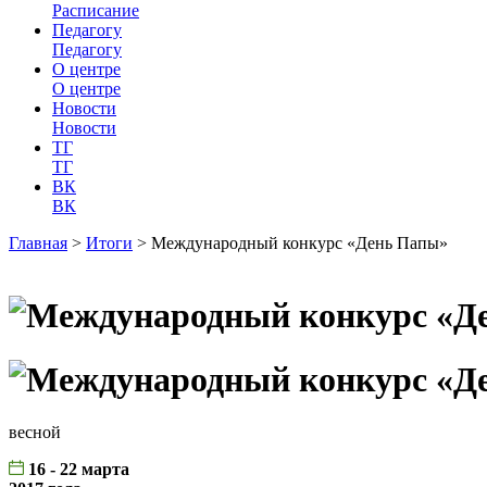
Расписание
Педагогу
Педагогу
О центре
О центре
Новости
Новости
ТГ
ТГ
ВК
ВК
Главная
>
Итоги
>
Международный конкурс «День Папы»
весной
16 - 22 марта