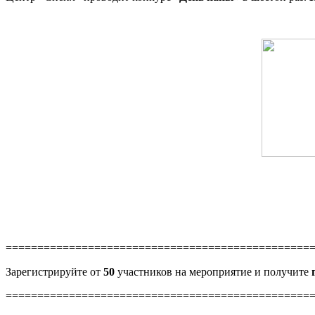
================================================
Зарегистрируйте от
50
участников на мероприятие и получите
================================================