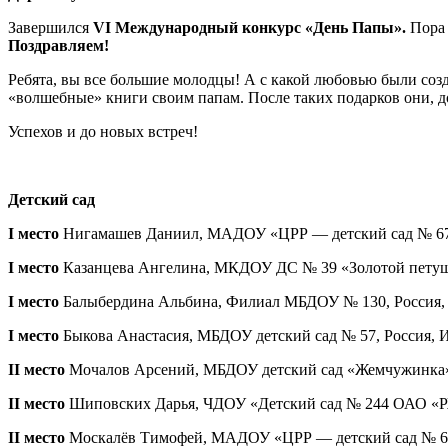
Завершился
VI
Международный конкурс «День Папы».
Пора
Поздравляем!
Ребята, вы все большие молодцы! А с какой любовью были со
«волшебные» книги своим папам. После таких подарков они, д
Успехов и до новых встреч!
Детский сад
I место
Нигамашев Даниил, МАДОУ «ЦРР — детский сад № 67», 
I место
Казанцева Ангелина, МКДОУ ДС № 39 «Золотой петушок»
I место
Балыбердина Альбина, Филиал МБДОУ № 130, Россия, Пе
I место
Быкова Анастасия, МБДОУ детский сад № 57, Россия, Ирк
II место
Мочалов Арсений, МБДОУ детский сад «Жемчужинка» СП
II место
Шиповских Дарья, ЧДОУ «Детский сад № 244 ОАО «РЖД»
II место
Москалёв Тимофей, МАДОУ «ЦРР — детский сад № 67»,