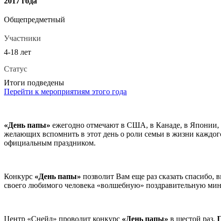
2017 года
Общепредметный
Участники
4-18 лет
Статус
Итоги подведены
Перейти к мероприятиям этого года
«День папы»
ежегодно отмечают в США, в Канаде, в Японии, в
желающих вспомнить в этот день о роли семьи в жизни каждого 
официальным праздником.
Конкурс
«День папы»
позволит Вам еще раз сказать спасибо, 
своего любимого человека «волшебную» поздравительную м
Центр «Снейл» проводит конкурс
«День папы»
в шестой раз.
П