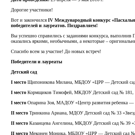
Дорогие участники!
Вот и закончился
IV
Международный конкурс «Пасхально
победителей и лауреатов. Поздравляем!
Вы успешно справились с заданиями конкурса, выполнив 
оказались яркими, необычными, а некоторые – оригиналь
Спасибо всем за участие! До новых встреч!
Победит
ели
и лауреат
ы
Детский сад
I место
Щипоникова Милана, МБДОУ «ЦРР — Детский сад № 3
I место
Кормщиков Тимофей, МКДОУ Детский сад № 181, Рос
I место
Опарина Зоя, МАДОУ «Центр развития ребенка — де
II место
Тринкина Ариана, МДОУ Детский сад № 33 «Звездоч
II место
Казанцева Ангелина, МКДОУ Детский сад № 39 «Зол
II место
Меконен Моника, МБДОУ «ЦРР — Детский сад № 37»