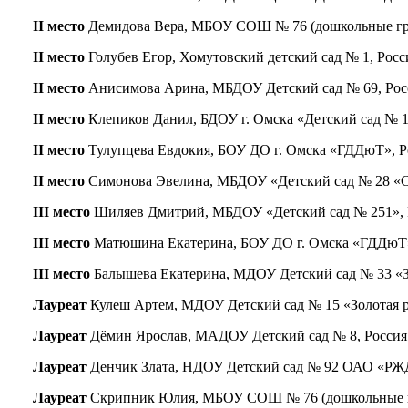
II место
Демидова Вера, МБОУ СОШ № 76 (дошкольные групп
II место
Голубев Егор, Хомутовский детский сад № 1, Росси
II место
Анисимова Арина, МБДОУ Детский сад № 69, Россия
II место
Клепиков Данил, БДОУ г. Омска «Детский сад № 12
II место
Тулупцева Евдокия, БОУ ДО г. Омска «ГДДюТ», Рос
II место
Симонова Эвелина, МБДОУ «Детский сад № 28 «Свет
III место
Шиляев Дмитрий, МБДОУ «Детский сад № 251», Рос
III место
Матюшина Екатерина, БОУ ДО г. Омска «ГДДюТ», Р
III место
Балышева Екатерина, МДОУ Детский сад № 33 «Зве
Лауреат
Кулеш Артем, МДОУ Детский сад № 15 «Золотая рыб
Лауреат
Дёмин Ярослав, МАДОУ Детский сад № 8, Россия, С
Лауреат
Денчик Злата, НДОУ Детский сад № 92 ОАО «РЖД»,
Лауреат
Скрипник Юлия, МБОУ СОШ № 76 (дошкольные груп