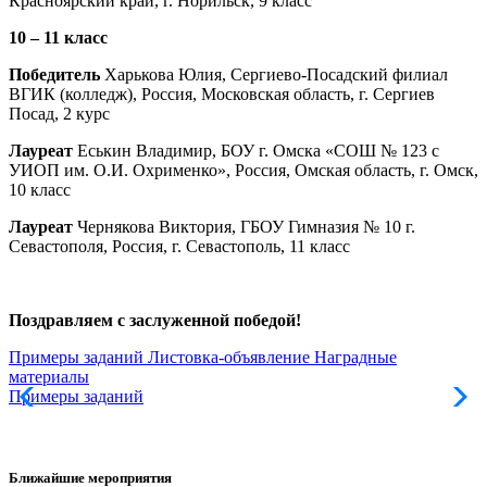
Красноярский край, г. Норильск, 9 класс
10 – 11 класс
Победитель
Харькова Юлия, Сергиево-Посадский филиал
ВГИК (колледж), Россия, Московская область, г. Сергиев
Посад, 2 курс
Лауреат
Еськин Владимир, БОУ г. Омска «СОШ № 123 с
УИОП им. О.И. Охрименко», Россия, Омская область, г. Омск,
10 класс
Лауреат
Чернякова Виктория, ГБОУ Гимназия № 10 г.
Севастополя, Россия, г. Севастополь, 11 класс
Поздравляем с заслуженной победой!
Примеры заданий
Листовка-объявление
Наградные
материалы
Примеры заданий
Л
Ближайшие мероприятия