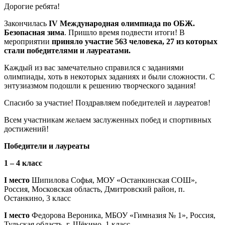
Дорогие ребята!
Закончилась
IV
Международная олимпиада по ОБЖ.
Безопасная зима
. Пришло время подвести итоги! В
мероприятии
приняло участие 563 человека, 27 из которых
стали победителями и лауреатами.
Каждый из вас замечательно справился с заданиями
олимпиады, хоть в некоторых заданиях и были сложности. С
энтузиазмом подошли к решению творческого задания!
Спасибо за участие! Поздравляем победителей и лауреатов!
Всем участникам желаем заслуженных побед и спортивных
достижений!
Победит
ели
и лауреат
ы
1 – 4 класс
I место
Шипилова Софья, МОУ «Останкинская СОШ»,
Россия, Московская область, Дмитровский район, п.
Останкино, 3 класс
I место
Федорова Вероника, МБОУ «Гимназия № 1», Россия,
Тульская область, г. Щёкино, 1 класс