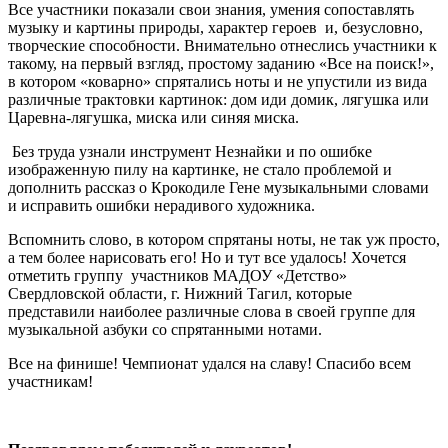
Все участники показали свои знания, умения сопоставлять
музыку и картины природы, характер героев и, безусловно,
творческие способности. Внимательно отнеслись участники к
такому, на первый взгляд, простому заданию «Все на поиск!»,
в котором «коварно» спрятались ноты и не упустили из вида
различные трактовки картинок: дом иди домик, лягушка или
Царевна-лягушка, миска или синяя миска.
Без труда узнали инструмент Незнайки и по ошибке
изображенную пилу на картинке, не стало проблемой и
дополнить рассказ о Крокодиле Гене музыкальными словами
и исправить ошибки нерадивого художника.
Вспомнить слово, в котором спрятаны ноты, не так уж просто,
а тем более нарисовать его! Но и тут все удалось! Хочется
отметить группу участников МАДОУ «Детство»
Свердловской области, г. Нижний Тагил, которые
представили наиболее различные слова в своей группе для
музыкальной азбуки со спрятанными нотами.
Все на финише! Чемпионат удался на славу! Спасибо всем
участникам!